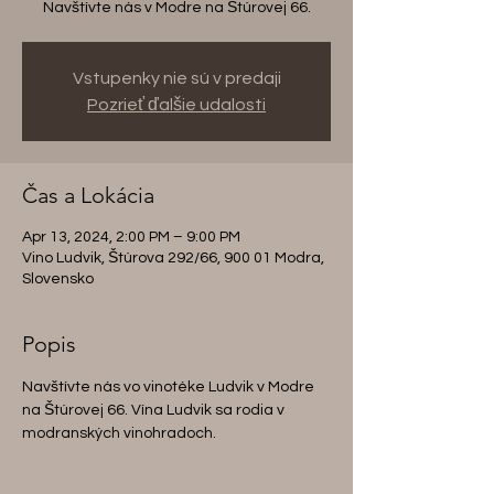
Navštívte nás v Modre na Štúrovej 66.
Vstupenky nie sú v predaji
Pozrieť ďalšie udalosti
Čas a Lokácia
Apr 13, 2024, 2:00 PM – 9:00 PM
Vino Ludvik, Štúrova 292/66, 900 01 Modra,
Slovensko
Popis
Navštívte nás vo vinotéke Ludvik v Modre 
na Štúrovej 66. Vína Ludvik sa rodia v 
modranských vinohradoch. 