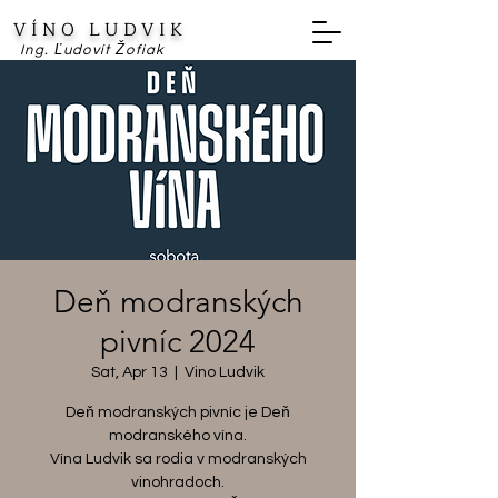
VÍNO LUDVIK
Ing. Ľudovít Žofiak
Deň modranských
pivníc 2024
Sat, Apr 13
  |  
Vino Ludvik
Deň modranských pivníc je Deň
modranského vína.
Vína Ludvik sa rodia v modranských
vinohradoch.