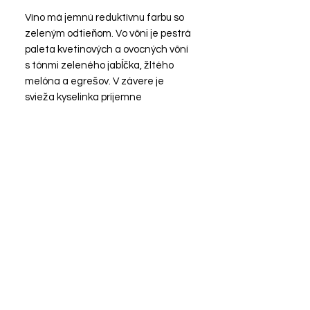
Víno má jemnú reduktívnu farbu so
zeleným odtieňom. Vo vôni je pestrá
paleta kvetinových a ovocných vôní
s tónmi zeleného jabĺčka, žltého
melóna a egrešov. V závere je
svieža kyselinka príjemne
kombinovaná so zvyškovým
cukrom.
Information
Feteasca Regala/ Pesecká
Leánka
Biele polosuché víno
Rok zberu hrozna 2025
Alkohol 12,5%
SLEDUJTE NÁS
Zvyškový cukor vo víne 11g/l