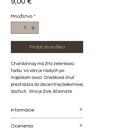
Price
9,00 €
Množstvo
*
Pridať do košíka
Chardonnay má žlto zelenkavú
farbu. Vo vôni je nádych po
tropickom ovocí. Oriešková chuť
prechádza do decentnej biskvitovej
dochuti. Víno je živé, šťavnaté.
Informácie
Biele suché víno
Ocenenia
Rok zberu hrozna (ročník) 2024