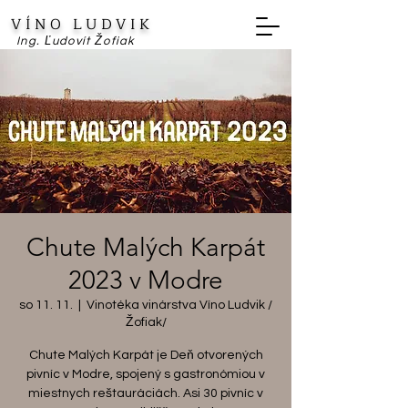
VÍNO LUDVIK
Ing. Ľudovít Žofiak
Chute Malých Karpát
2023 v Modre
so 11. 11.
  |  
Vinotéka vinárstva Víno Ludvik /
Žofiak/
Chute Malých Karpát je Deň otvorených
pivníc v Modre, spojený s gastronómiou v
miestnych reštauráciách. Asi 30 pivníc v