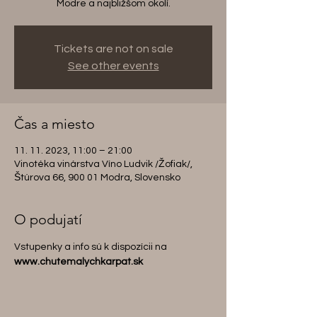
Modre a najbližšom okolí.
Tickets are not on sale
See other events
Čas a miesto
11. 11. 2023, 11:00 – 21:00
Vinotéka vinárstva Víno Ludvik /Žofiak/,
Štúrova 66, 900 01 Modra, Slovensko
O podujatí
Vstupenky a info sú k dispozícii na 
www.chutemalychkarpat.sk